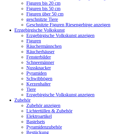
Figuren bis 20 cm
Figuren bis 50 cm
Figuren über 50 cm
geschnitzte Tiere
Geschnitzte Figuren Riesengebirge anzeigen
Erzgebirgische Volkskunst
Erzgebirgische Volkskunst anzeigen
Figuren
Räuchermännchen
Räucherhäuser
Fensterbilder
Schneemänner
Nussknacker
Pyramiden
Schwibbögen
Kerzenhalter
Tiere
Erzgebirgische Volkskunst anzeigen
Zubehör
Zubehör anzeigen
Lichtertüllen & Zubehör
Elektroartikel
Bastelsets
Pyramidenzubehör
Bestückung