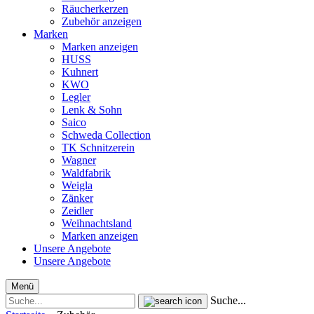
Räucherkerzen
Zubehör anzeigen
Marken
Marken anzeigen
HUSS
Kuhnert
KWO
Legler
Lenk & Sohn
Saico
Schweda Collection
TK Schnitzerein
Wagner
Waldfabrik
Weigla
Zänker
Zeidler
Weihnachtsland
Marken anzeigen
Unsere Angebote
Unsere Angebote
Menü
Suche...