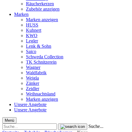
Räucherkerzen
Zubehör anzeigen
Marken
Marken anzeigen
HUSS
Kuhnert
KWO
Legler
Lenk & Sohn
Saico
Schweda Collection
TK Schnitzerein
Wagner
Waldfabrik
Weigla
Zänker
Zeidler
Weihnachtsland
Marken anzeigen
Unsere Angebote
Unsere Angebote
Menü
Suche...