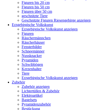
Figuren bis 20 cm
Figuren bis 50 cm
Figuren über 50 cm
geschnitzte Tiere
Geschnitzte Figuren Riesengebirge anzeigen
Erzgebirgische Volkskunst
Erzgebirgische Volkskunst anzeigen
Figuren
Räuchermännchen
Räucherhäuser
Fensterbilder
Schneemänner
Nussknacker
Pyramiden
Schwibbögen
Kerzenhalter
Tiere
Erzgebirgische Volkskunst anzeigen
Zubehör
Zubehör anzeigen
Lichtertüllen & Zubehör
Elektroartikel
Bastelsets
Pyramidenzubehör
Bestückung