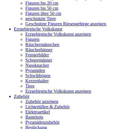
Figuren bis 20 cm
Figuren bis 50 cm
Figuren über 50 cm
geschnitzte Tiere
Geschnitzte Figuren Riesengebirge anzeigen
Erzgebirgische Volkskunst
Erzgebirgische Volkskunst anzeigen
Figuren
Räuchermännchen
Räucherhäuser
Fensterbilder
Schneemänner
Nussknacker
Pyramiden
Schwibbögen
Kerzenhalter
Tiere
Erzgebirgische Volkskunst anzeigen
Zubehör
Zubehör anzeigen
Lichtertüllen & Zubehör
Elektroartikel
Bastelsets
Pyramidenzubehör
Bestückung