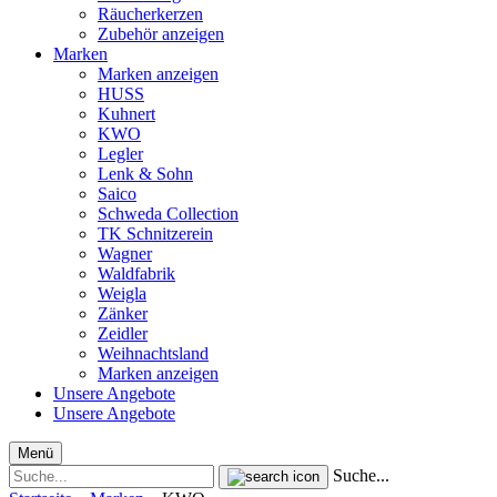
Räucherkerzen
Zubehör anzeigen
Marken
Marken anzeigen
HUSS
Kuhnert
KWO
Legler
Lenk & Sohn
Saico
Schweda Collection
TK Schnitzerein
Wagner
Waldfabrik
Weigla
Zänker
Zeidler
Weihnachtsland
Marken anzeigen
Unsere Angebote
Unsere Angebote
Menü
Suche...