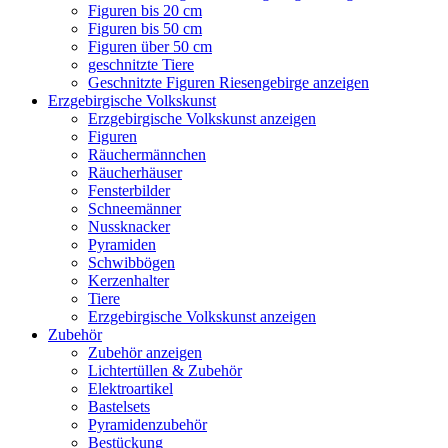
Figuren bis 20 cm
Figuren bis 50 cm
Figuren über 50 cm
geschnitzte Tiere
Geschnitzte Figuren Riesengebirge anzeigen
Erzgebirgische Volkskunst
Erzgebirgische Volkskunst anzeigen
Figuren
Räuchermännchen
Räucherhäuser
Fensterbilder
Schneemänner
Nussknacker
Pyramiden
Schwibbögen
Kerzenhalter
Tiere
Erzgebirgische Volkskunst anzeigen
Zubehör
Zubehör anzeigen
Lichtertüllen & Zubehör
Elektroartikel
Bastelsets
Pyramidenzubehör
Bestückung