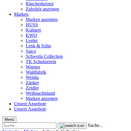
Räucherkerzen
Zubehör anzeigen
Marken
Marken anzeigen
HUSS
Kuhnert
KWO
Legler
Lenk & Sohn
Saico
Schweda Collection
TK Schnitzerein
Wagner
Waldfabrik
Weigla
Zänker
Zeidler
Weihnachtsland
Marken anzeigen
Unsere Angebote
Unsere Angebote
Menü
Suche...