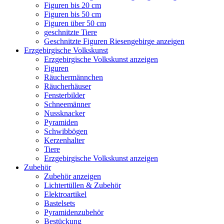
Figuren bis 20 cm
Figuren bis 50 cm
Figuren über 50 cm
geschnitzte Tiere
Geschnitzte Figuren Riesengebirge anzeigen
Erzgebirgische Volkskunst
Erzgebirgische Volkskunst anzeigen
Figuren
Räuchermännchen
Räucherhäuser
Fensterbilder
Schneemänner
Nussknacker
Pyramiden
Schwibbögen
Kerzenhalter
Tiere
Erzgebirgische Volkskunst anzeigen
Zubehör
Zubehör anzeigen
Lichtertüllen & Zubehör
Elektroartikel
Bastelsets
Pyramidenzubehör
Bestückung