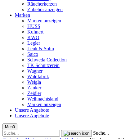
Räucherkerzen
Zubehör anzeigen
Marken
Marken anzeigen
HUSS
Kuhnert
KWO
Legler
Lenk & Sohn
Saico
Schweda Collection
TK Schnitzerein
Wagner
Waldfabrik
Weigla
Zänker
Zeidler
Weihnachtsland
Marken anzeigen
Unsere Angebote
Unsere Angebote
Menü
Suche...