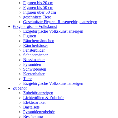
Figuren bis 20 cm
Figuren bis 50 cm
Figuren über 50 cm
geschnitzte Tiere
Geschnitzte Figuren Riesengebirge anzeigen
Erzgebirgische Volkskunst
Erzgebirgische Volkskunst anzeigen
Figuren
Räuchermännchen
Räucherhäuser
Fensterbilder
Schneemänner
Nussknacker
Pyramiden
Schwibbögen
Kerzenhalter
Tiere
Erzgebirgische Volkskunst anzeigen
Zubehör
Zubehör anzeigen
Lichtertüllen & Zubehör
Elektroartikel
Bastelsets
Pyramidenzubehör
Bestückung