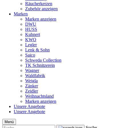
Räucherkerzen
Zubehör anzeigen
Marken
Marken anzeigen
DWU
HUSS
Kuhnert
KWO
Legler
Lenk & Sohn
Saico
Schweda Collection
TK Schnitzerein
Wagner
Waldfabrik
Weigla
Zänker
Zeidler
Weihnachtsland
Marken anzeigen
Unsere Angebote
Unsere Angebote
Menü
Suche...