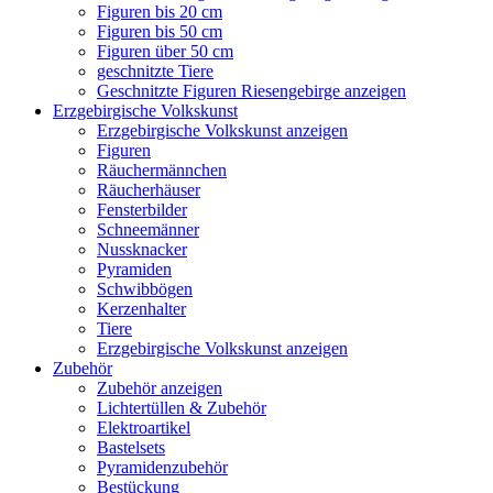
Figuren bis 20 cm
Figuren bis 50 cm
Figuren über 50 cm
geschnitzte Tiere
Geschnitzte Figuren Riesengebirge anzeigen
Erzgebirgische Volkskunst
Erzgebirgische Volkskunst anzeigen
Figuren
Räuchermännchen
Räucherhäuser
Fensterbilder
Schneemänner
Nussknacker
Pyramiden
Schwibbögen
Kerzenhalter
Tiere
Erzgebirgische Volkskunst anzeigen
Zubehör
Zubehör anzeigen
Lichtertüllen & Zubehör
Elektroartikel
Bastelsets
Pyramidenzubehör
Bestückung