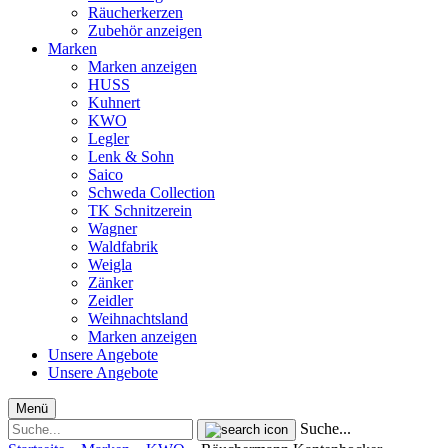
Räucherkerzen
Zubehör anzeigen
Marken
Marken anzeigen
HUSS
Kuhnert
KWO
Legler
Lenk & Sohn
Saico
Schweda Collection
TK Schnitzerein
Wagner
Waldfabrik
Weigla
Zänker
Zeidler
Weihnachtsland
Marken anzeigen
Unsere Angebote
Unsere Angebote
Menü
Suche...