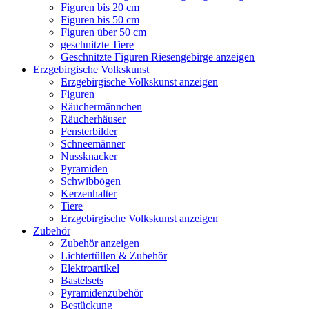
Figuren bis 20 cm
Figuren bis 50 cm
Figuren über 50 cm
geschnitzte Tiere
Geschnitzte Figuren Riesengebirge anzeigen
Erzgebirgische Volkskunst
Erzgebirgische Volkskunst anzeigen
Figuren
Räuchermännchen
Räucherhäuser
Fensterbilder
Schneemänner
Nussknacker
Pyramiden
Schwibbögen
Kerzenhalter
Tiere
Erzgebirgische Volkskunst anzeigen
Zubehör
Zubehör anzeigen
Lichtertüllen & Zubehör
Elektroartikel
Bastelsets
Pyramidenzubehör
Bestückung