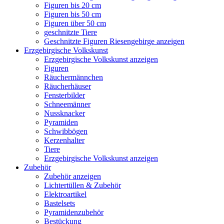
Figuren bis 20 cm
Figuren bis 50 cm
Figuren über 50 cm
geschnitzte Tiere
Geschnitzte Figuren Riesengebirge anzeigen
Erzgebirgische Volkskunst
Erzgebirgische Volkskunst anzeigen
Figuren
Räuchermännchen
Räucherhäuser
Fensterbilder
Schneemänner
Nussknacker
Pyramiden
Schwibbögen
Kerzenhalter
Tiere
Erzgebirgische Volkskunst anzeigen
Zubehör
Zubehör anzeigen
Lichtertüllen & Zubehör
Elektroartikel
Bastelsets
Pyramidenzubehör
Bestückung