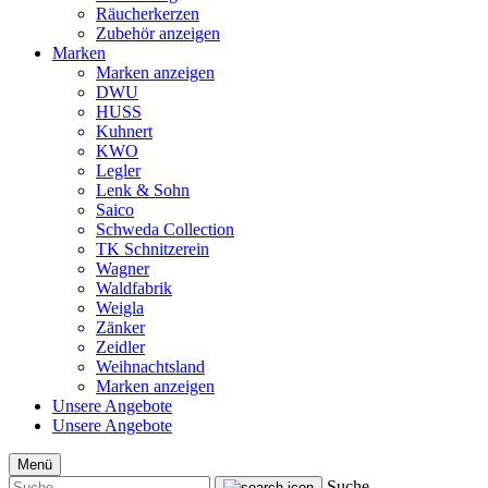
Räucherkerzen
Zubehör anzeigen
Marken
Marken anzeigen
DWU
HUSS
Kuhnert
KWO
Legler
Lenk & Sohn
Saico
Schweda Collection
TK Schnitzerein
Wagner
Waldfabrik
Weigla
Zänker
Zeidler
Weihnachtsland
Marken anzeigen
Unsere Angebote
Unsere Angebote
Menü
Suche...