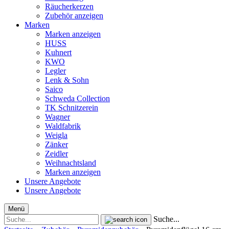
Räucherkerzen
Zubehör anzeigen
Marken
Marken anzeigen
HUSS
Kuhnert
KWO
Legler
Lenk & Sohn
Saico
Schweda Collection
TK Schnitzerein
Wagner
Waldfabrik
Weigla
Zänker
Zeidler
Weihnachtsland
Marken anzeigen
Unsere Angebote
Unsere Angebote
Menü
Suche...