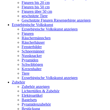
Figuren bis 20 cm
Figuren bis 50 cm
Figuren über 50 cm
geschnitzte Tiere
Geschnitzte Figuren Riesengebirge anzeigen
Erzgebirgische Volkskunst
Erzgebirgische Volkskunst anzeigen
Figuren
Räuchermännchen
Räucherhäuser
Fensterbilder
Schneemänner
Nussknacker
Pyramiden
Schwibbögen
Kerzenhalter
Tiere
Erzgebirgische Volkskunst anzeigen
Zubehör
Zubehör anzeigen
Lichtertüllen & Zubehör
Elektroartikel
Bastelsets
Pyramidenzubehör
Bestückung