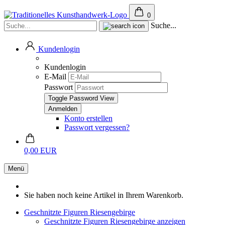
0
Suche...
Kundenlogin
Kundenlogin
E-Mail
Passwort
Toggle Password View
Konto erstellen
Passwort vergessen?
0,00 EUR
Menü
Sie haben noch keine Artikel in Ihrem Warenkorb.
Geschnitzte Figuren Riesengebirge
Geschnitzte Figuren Riesengebirge anzeigen