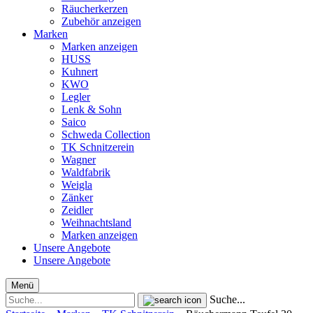
Räucherkerzen
Zubehör anzeigen
Marken
Marken anzeigen
HUSS
Kuhnert
KWO
Legler
Lenk & Sohn
Saico
Schweda Collection
TK Schnitzerein
Wagner
Waldfabrik
Weigla
Zänker
Zeidler
Weihnachtsland
Marken anzeigen
Unsere Angebote
Unsere Angebote
Menü
Suche...