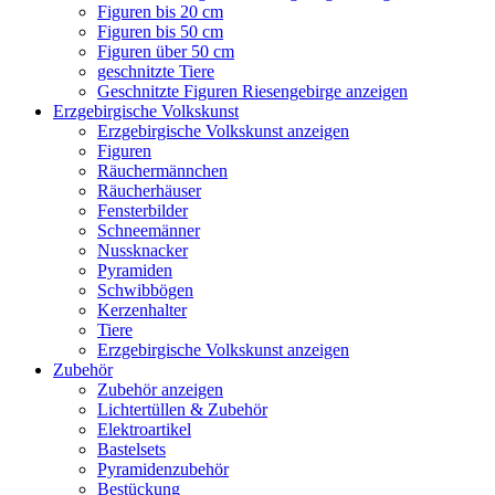
Figuren bis 20 cm
Figuren bis 50 cm
Figuren über 50 cm
geschnitzte Tiere
Geschnitzte Figuren Riesengebirge anzeigen
Erzgebirgische Volkskunst
Erzgebirgische Volkskunst anzeigen
Figuren
Räuchermännchen
Räucherhäuser
Fensterbilder
Schneemänner
Nussknacker
Pyramiden
Schwibbögen
Kerzenhalter
Tiere
Erzgebirgische Volkskunst anzeigen
Zubehör
Zubehör anzeigen
Lichtertüllen & Zubehör
Elektroartikel
Bastelsets
Pyramidenzubehör
Bestückung