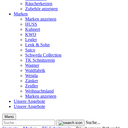
Räucherkerzen
Zubehör anzeigen
Marken
Marken anzeigen
HUSS
Kuhnert
KWO
Legler
Lenk & Sohn
Saico
Schweda Collection
TK Schnitzerein
Wagner
Waldfabrik
Weigla
Zänker
Zeidler
Weihnachtsland
Marken anzeigen
Unsere Angebote
Unsere Angebote
Menü
Suche...