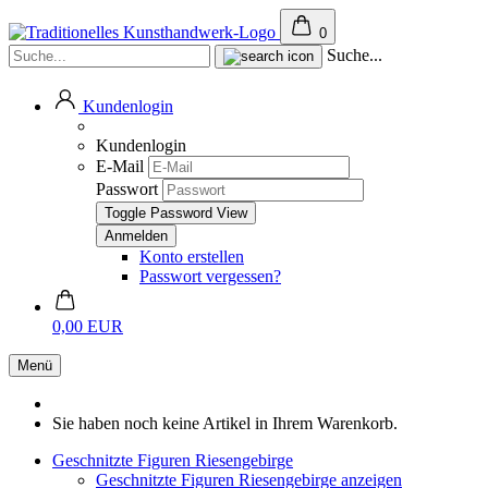
0
Suche...
Kundenlogin
Kundenlogin
E-Mail
Passwort
Toggle Password View
Konto erstellen
Passwort vergessen?
0,00 EUR
Menü
Sie haben noch keine Artikel in Ihrem Warenkorb.
Geschnitzte Figuren Riesengebirge
Geschnitzte Figuren Riesengebirge anzeigen