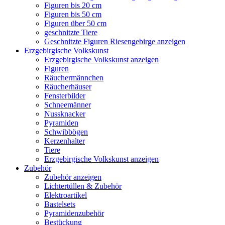
Figuren bis 20 cm
Figuren bis 50 cm
Figuren über 50 cm
geschnitzte Tiere
Geschnitzte Figuren Riesengebirge anzeigen
Erzgebirgische Volkskunst
Erzgebirgische Volkskunst anzeigen
Figuren
Räuchermännchen
Räucherhäuser
Fensterbilder
Schneemänner
Nussknacker
Pyramiden
Schwibbögen
Kerzenhalter
Tiere
Erzgebirgische Volkskunst anzeigen
Zubehör
Zubehör anzeigen
Lichtertüllen & Zubehör
Elektroartikel
Bastelsets
Pyramidenzubehör
Bestückung