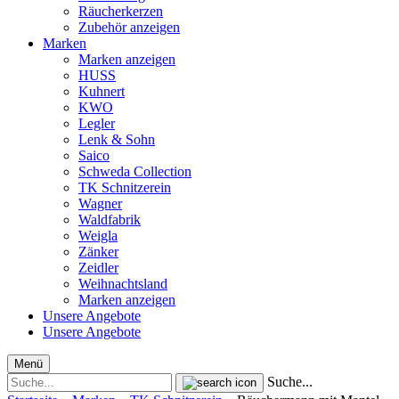
Räucherkerzen
Zubehör anzeigen
Marken
Marken anzeigen
HUSS
Kuhnert
KWO
Legler
Lenk & Sohn
Saico
Schweda Collection
TK Schnitzerein
Wagner
Waldfabrik
Weigla
Zänker
Zeidler
Weihnachtsland
Marken anzeigen
Unsere Angebote
Unsere Angebote
Menü
Suche...