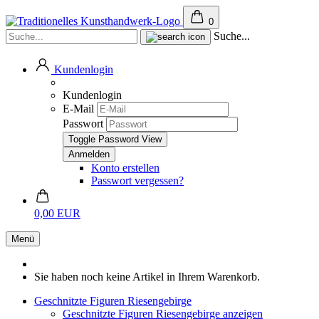
0
Suche...
Kundenlogin
Kundenlogin
E-Mail
Passwort
Toggle Password View
Konto erstellen
Passwort vergessen?
0,00 EUR
Menü
Sie haben noch keine Artikel in Ihrem Warenkorb.
Geschnitzte Figuren Riesengebirge
Geschnitzte Figuren Riesengebirge anzeigen