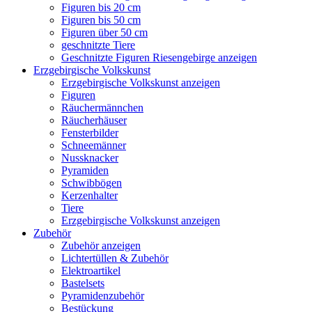
Figuren bis 20 cm
Figuren bis 50 cm
Figuren über 50 cm
geschnitzte Tiere
Geschnitzte Figuren Riesengebirge anzeigen
Erzgebirgische Volkskunst
Erzgebirgische Volkskunst anzeigen
Figuren
Räuchermännchen
Räucherhäuser
Fensterbilder
Schneemänner
Nussknacker
Pyramiden
Schwibbögen
Kerzenhalter
Tiere
Erzgebirgische Volkskunst anzeigen
Zubehör
Zubehör anzeigen
Lichtertüllen & Zubehör
Elektroartikel
Bastelsets
Pyramidenzubehör
Bestückung