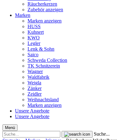
Räucherkerzen
Zubehör anzeigen
Marken
Marken anzeigen
HUSS
Kuhnert
KWO
Legler
Lenk & Sohn
Saico
Schweda Collection
TK Schnitzerein
Wagner
Waldfabrik
Weigla
Zänker
Zeidler
Weihnachtsland
Marken anzeigen
Unsere Angebote
Unsere Angebote
Menü
Suche...