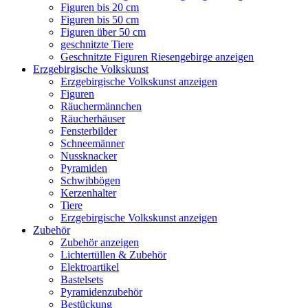
Figuren bis 20 cm
Figuren bis 50 cm
Figuren über 50 cm
geschnitzte Tiere
Geschnitzte Figuren Riesengebirge anzeigen
Erzgebirgische Volkskunst
Erzgebirgische Volkskunst anzeigen
Figuren
Räuchermännchen
Räucherhäuser
Fensterbilder
Schneemänner
Nussknacker
Pyramiden
Schwibbögen
Kerzenhalter
Tiere
Erzgebirgische Volkskunst anzeigen
Zubehör
Zubehör anzeigen
Lichtertüllen & Zubehör
Elektroartikel
Bastelsets
Pyramidenzubehör
Bestückung