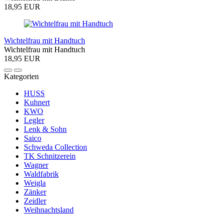
18,95 EUR
Wichtelfrau mit Handtuch
Wichtelfrau mit Handtuch
18,95 EUR
Kategorien
HUSS
Kuhnert
KWO
Legler
Lenk & Sohn
Saico
Schweda Collection
TK Schnitzerein
Wagner
Waldfabrik
Weigla
Zänker
Zeidler
Weihnachtsland