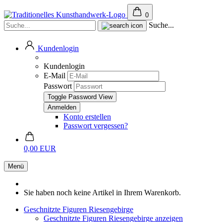
0
Suche...
Kundenlogin
Kundenlogin
E-Mail
Passwort
Toggle Password View
Konto erstellen
Passwort vergessen?
0,00 EUR
Menü
Sie haben noch keine Artikel in Ihrem Warenkorb.
Geschnitzte Figuren Riesengebirge
Geschnitzte Figuren Riesengebirge anzeigen