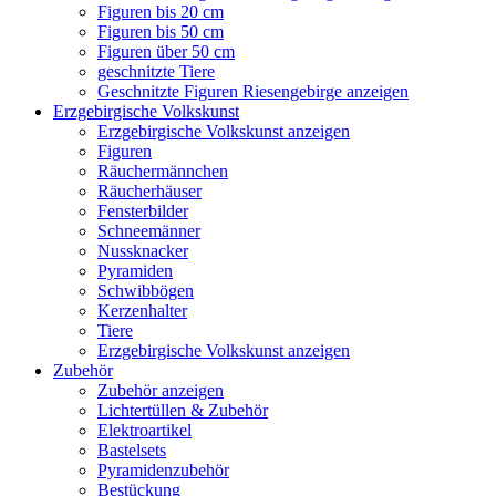
Figuren bis 20 cm
Figuren bis 50 cm
Figuren über 50 cm
geschnitzte Tiere
Geschnitzte Figuren Riesengebirge anzeigen
Erzgebirgische Volkskunst
Erzgebirgische Volkskunst anzeigen
Figuren
Räuchermännchen
Räucherhäuser
Fensterbilder
Schneemänner
Nussknacker
Pyramiden
Schwibbögen
Kerzenhalter
Tiere
Erzgebirgische Volkskunst anzeigen
Zubehör
Zubehör anzeigen
Lichtertüllen & Zubehör
Elektroartikel
Bastelsets
Pyramidenzubehör
Bestückung