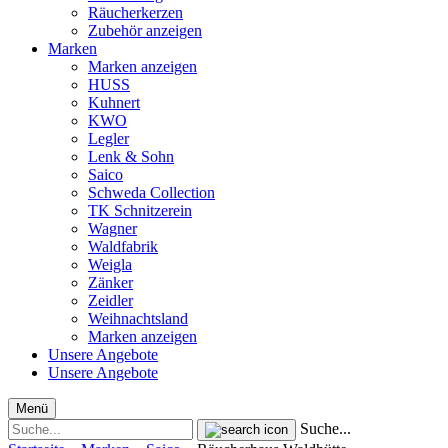
Räucherkerzen
Zubehör anzeigen
Marken
Marken anzeigen
HUSS
Kuhnert
KWO
Legler
Lenk & Sohn
Saico
Schweda Collection
TK Schnitzerein
Wagner
Waldfabrik
Weigla
Zänker
Zeidler
Weihnachtsland
Marken anzeigen
Unsere Angebote
Unsere Angebote
Menü
Suche...