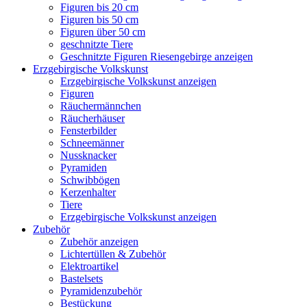
Figuren bis 20 cm
Figuren bis 50 cm
Figuren über 50 cm
geschnitzte Tiere
Geschnitzte Figuren Riesengebirge anzeigen
Erzgebirgische Volkskunst
Erzgebirgische Volkskunst anzeigen
Figuren
Räuchermännchen
Räucherhäuser
Fensterbilder
Schneemänner
Nussknacker
Pyramiden
Schwibbögen
Kerzenhalter
Tiere
Erzgebirgische Volkskunst anzeigen
Zubehör
Zubehör anzeigen
Lichtertüllen & Zubehör
Elektroartikel
Bastelsets
Pyramidenzubehör
Bestückung