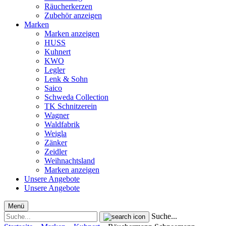
Räucherkerzen
Zubehör anzeigen
Marken
Marken anzeigen
HUSS
Kuhnert
KWO
Legler
Lenk & Sohn
Saico
Schweda Collection
TK Schnitzerein
Wagner
Waldfabrik
Weigla
Zänker
Zeidler
Weihnachtsland
Marken anzeigen
Unsere Angebote
Unsere Angebote
Menü
Suche...