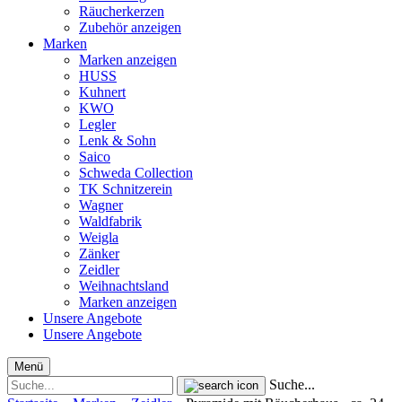
Räucherkerzen
Zubehör anzeigen
Marken
Marken anzeigen
HUSS
Kuhnert
KWO
Legler
Lenk & Sohn
Saico
Schweda Collection
TK Schnitzerein
Wagner
Waldfabrik
Weigla
Zänker
Zeidler
Weihnachtsland
Marken anzeigen
Unsere Angebote
Unsere Angebote
Menü
Suche...