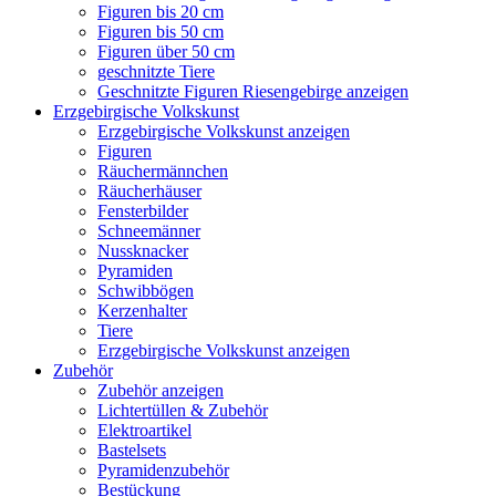
Figuren bis 20 cm
Figuren bis 50 cm
Figuren über 50 cm
geschnitzte Tiere
Geschnitzte Figuren Riesengebirge anzeigen
Erzgebirgische Volkskunst
Erzgebirgische Volkskunst anzeigen
Figuren
Räuchermännchen
Räucherhäuser
Fensterbilder
Schneemänner
Nussknacker
Pyramiden
Schwibbögen
Kerzenhalter
Tiere
Erzgebirgische Volkskunst anzeigen
Zubehör
Zubehör anzeigen
Lichtertüllen & Zubehör
Elektroartikel
Bastelsets
Pyramidenzubehör
Bestückung