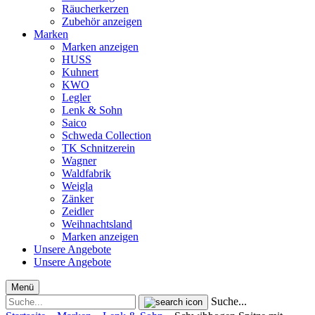
Räucherkerzen
Zubehör anzeigen
Marken
Marken anzeigen
HUSS
Kuhnert
KWO
Legler
Lenk & Sohn
Saico
Schweda Collection
TK Schnitzerein
Wagner
Waldfabrik
Weigla
Zänker
Zeidler
Weihnachtsland
Marken anzeigen
Unsere Angebote
Unsere Angebote
Menü
Suche...