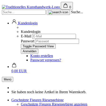
0
Suche...
Kundenlogin
Kundenlogin
E-Mail
Passwort
Toggle Password View
Konto erstellen
Passwort vergessen?
0,00 EUR
Menü
Sie haben noch keine Artikel in Ihrem Warenkorb.
Geschnitzte Figuren Riesengebirge
Geschnitzte Figuren Riesengebirge anzeigen