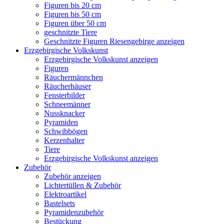
Figuren bis 20 cm
Figuren bis 50 cm
Figuren über 50 cm
geschnitzte Tiere
Geschnitzte Figuren Riesengebirge anzeigen
Erzgebirgische Volkskunst
Erzgebirgische Volkskunst anzeigen
Figuren
Räuchermännchen
Räucherhäuser
Fensterbilder
Schneemänner
Nussknacker
Pyramiden
Schwibbögen
Kerzenhalter
Tiere
Erzgebirgische Volkskunst anzeigen
Zubehör
Zubehör anzeigen
Lichtertüllen & Zubehör
Elektroartikel
Bastelsets
Pyramidenzubehör
Bestückung