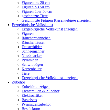
Figuren bis 20 cm
Figuren bis 50 cm
Figuren über 50 cm
geschnitzte Tiere
Geschnitzte Figuren Riesengebirge anzeigen
Erzgebirgische Volkskunst
Erzgebirgische Volkskunst anzeigen
Figuren
Räuchermännchen
Räucherhäuser
Fensterbilder
Schneemänner
Nussknacker
Pyramiden
Schwibbögen
Kerzenhalter
Tiere
Erzgebirgische Volkskunst anzeigen
Zubehör
Zubehör anzeigen
Lichtertüllen & Zubehör
Elektroartikel
Bastelsets
Pyramidenzubehör
Bestückung