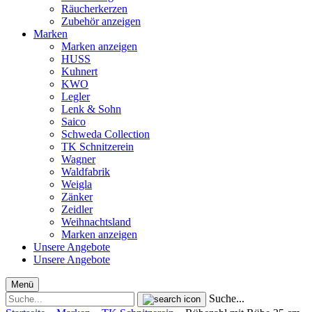
Räucherkerzen
Zubehör anzeigen
Marken
Marken anzeigen
HUSS
Kuhnert
KWO
Legler
Lenk & Sohn
Saico
Schweda Collection
TK Schnitzerein
Wagner
Waldfabrik
Weigla
Zänker
Zeidler
Weihnachtsland
Marken anzeigen
Unsere Angebote
Unsere Angebote
Menü
Suche...