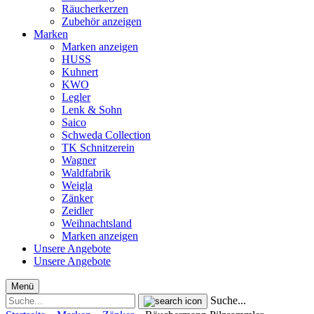
Räucherkerzen
Zubehör anzeigen
Marken
Marken anzeigen
HUSS
Kuhnert
KWO
Legler
Lenk & Sohn
Saico
Schweda Collection
TK Schnitzerein
Wagner
Waldfabrik
Weigla
Zänker
Zeidler
Weihnachtsland
Marken anzeigen
Unsere Angebote
Unsere Angebote
Menü
Suche...