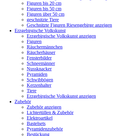
Figuren bis 20 cm
Figuren bis 50 cm
Figuren über 50 cm
geschnitzte Tiere
Geschnitzte Figuren Riesengebirge anzeigen
Erzgebirgische Volkskunst
Erzgebirgische Volkskunst anzeigen
Figuren
Räuchermännchen
Räucherhäuser
Fensterbilder
Schneemänner
Nussknacker
Pyramiden
Schwibbögen
Kerzenhalter
Tiere
Erzgebirgische Volkskunst anzeigen
Zubehör
Zubehör anzeigen
Lichtertüllen & Zubehör
Elektroartikel
Bastelsets
Pyramidenzubehör
Bestückung