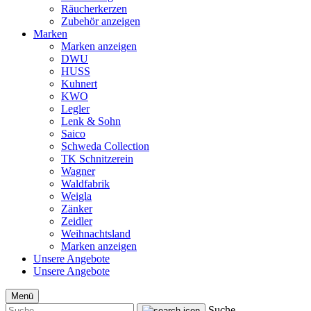
Räucherkerzen
Zubehör anzeigen
Marken
Marken anzeigen
DWU
HUSS
Kuhnert
KWO
Legler
Lenk & Sohn
Saico
Schweda Collection
TK Schnitzerein
Wagner
Waldfabrik
Weigla
Zänker
Zeidler
Weihnachtsland
Marken anzeigen
Unsere Angebote
Unsere Angebote
Menü
Suche...