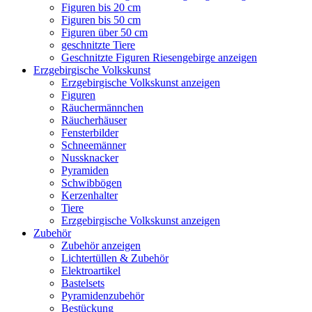
Figuren bis 20 cm
Figuren bis 50 cm
Figuren über 50 cm
geschnitzte Tiere
Geschnitzte Figuren Riesengebirge anzeigen
Erzgebirgische Volkskunst
Erzgebirgische Volkskunst anzeigen
Figuren
Räuchermännchen
Räucherhäuser
Fensterbilder
Schneemänner
Nussknacker
Pyramiden
Schwibbögen
Kerzenhalter
Tiere
Erzgebirgische Volkskunst anzeigen
Zubehör
Zubehör anzeigen
Lichtertüllen & Zubehör
Elektroartikel
Bastelsets
Pyramidenzubehör
Bestückung