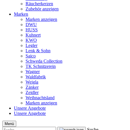
Räucherkerzen
Zubehör anzeigen
Marken
Marken anzeigen
DWU
HUSS
Kuhnert
KWO
Legler
Lenk & Sohn
Saico
Schweda Collection
TK Schnitzerein
Wagner
Waldfabrik
Weigla
Zänker
Zeidler
Weihnachtsland
Marken anzeigen
Unsere Angebote
Unsere Angebote
Menü
Suche...