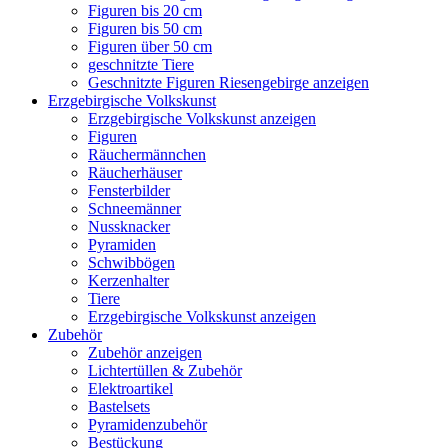
Figuren bis 20 cm
Figuren bis 50 cm
Figuren über 50 cm
geschnitzte Tiere
Geschnitzte Figuren Riesengebirge anzeigen
Erzgebirgische Volkskunst
Erzgebirgische Volkskunst anzeigen
Figuren
Räuchermännchen
Räucherhäuser
Fensterbilder
Schneemänner
Nussknacker
Pyramiden
Schwibbögen
Kerzenhalter
Tiere
Erzgebirgische Volkskunst anzeigen
Zubehör
Zubehör anzeigen
Lichtertüllen & Zubehör
Elektroartikel
Bastelsets
Pyramidenzubehör
Bestückung