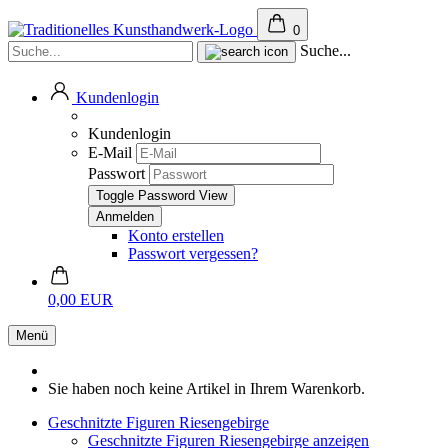
0
Suche...
Kundenlogin
Kundenlogin
E-Mail
Passwort
Toggle Password View
Konto erstellen
Passwort vergessen?
0,00 EUR
Menü
Sie haben noch keine Artikel in Ihrem Warenkorb.
Geschnitzte Figuren Riesengebirge
Geschnitzte Figuren Riesengebirge anzeigen