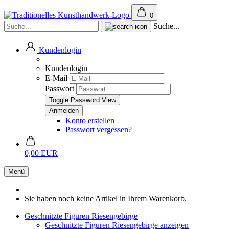
0
Suche...
Kundenlogin
Kundenlogin
E-Mail
Passwort
Toggle Password View
Konto erstellen
Passwort vergessen?
0,00 EUR
Menü
Sie haben noch keine Artikel in Ihrem Warenkorb.
Geschnitzte Figuren Riesengebirge
Geschnitzte Figuren Riesengebirge anzeigen