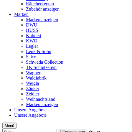
Räucherkerzen
Zubehör anzeigen
Marken
Marken anzeigen
DWU
HUSS
Kuhnert
KWO
Legler
Lenk & Sohn
Saico
Schweda Collection
TK Schnitzerein
Wagner
Waldfabrik
Weigla
Zänker
Zeidler
Weihnachtsland
Marken anzeigen
Unsere Angebote
Unsere Angebote
Menü
Suche...