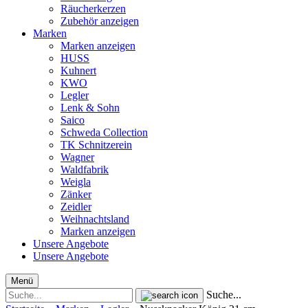
Räucherkerzen
Zubehör anzeigen
Marken
Marken anzeigen
HUSS
Kuhnert
KWO
Legler
Lenk & Sohn
Saico
Schweda Collection
TK Schnitzerein
Wagner
Waldfabrik
Weigla
Zänker
Zeidler
Weihnachtsland
Marken anzeigen
Unsere Angebote
Unsere Angebote
Menü
Suche...