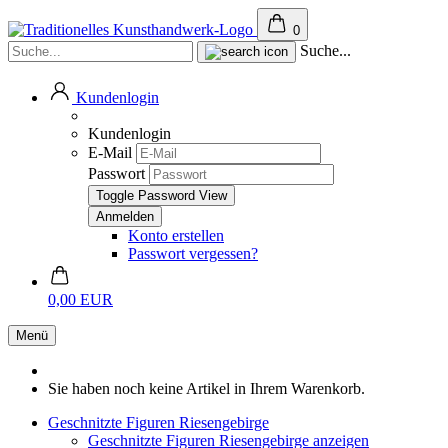
0
Suche...
Kundenlogin
Kundenlogin
E-Mail
Passwort
Toggle Password View
Konto erstellen
Passwort vergessen?
0,00 EUR
Menü
Sie haben noch keine Artikel in Ihrem Warenkorb.
Geschnitzte Figuren Riesengebirge
Geschnitzte Figuren Riesengebirge anzeigen