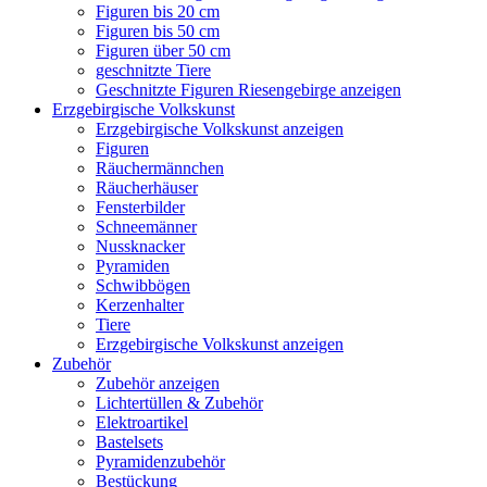
Figuren bis 20 cm
Figuren bis 50 cm
Figuren über 50 cm
geschnitzte Tiere
Geschnitzte Figuren Riesengebirge anzeigen
Erzgebirgische Volkskunst
Erzgebirgische Volkskunst anzeigen
Figuren
Räuchermännchen
Räucherhäuser
Fensterbilder
Schneemänner
Nussknacker
Pyramiden
Schwibbögen
Kerzenhalter
Tiere
Erzgebirgische Volkskunst anzeigen
Zubehör
Zubehör anzeigen
Lichtertüllen & Zubehör
Elektroartikel
Bastelsets
Pyramidenzubehör
Bestückung