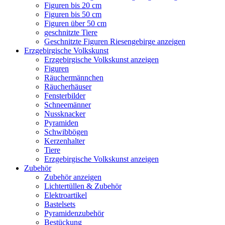
Figuren bis 20 cm
Figuren bis 50 cm
Figuren über 50 cm
geschnitzte Tiere
Geschnitzte Figuren Riesengebirge anzeigen
Erzgebirgische Volkskunst
Erzgebirgische Volkskunst anzeigen
Figuren
Räuchermännchen
Räucherhäuser
Fensterbilder
Schneemänner
Nussknacker
Pyramiden
Schwibbögen
Kerzenhalter
Tiere
Erzgebirgische Volkskunst anzeigen
Zubehör
Zubehör anzeigen
Lichtertüllen & Zubehör
Elektroartikel
Bastelsets
Pyramidenzubehör
Bestückung