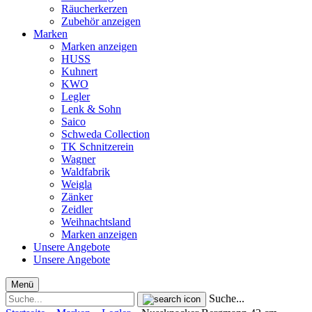
Räucherkerzen
Zubehör anzeigen
Marken
Marken anzeigen
HUSS
Kuhnert
KWO
Legler
Lenk & Sohn
Saico
Schweda Collection
TK Schnitzerein
Wagner
Waldfabrik
Weigla
Zänker
Zeidler
Weihnachtsland
Marken anzeigen
Unsere Angebote
Unsere Angebote
Menü
Suche...