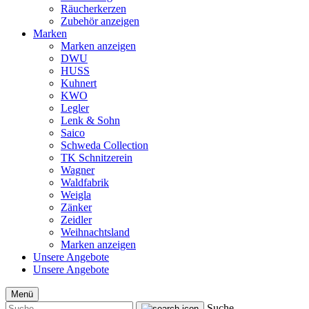
Räucherkerzen
Zubehör anzeigen
Marken
Marken anzeigen
DWU
HUSS
Kuhnert
KWO
Legler
Lenk & Sohn
Saico
Schweda Collection
TK Schnitzerein
Wagner
Waldfabrik
Weigla
Zänker
Zeidler
Weihnachtsland
Marken anzeigen
Unsere Angebote
Unsere Angebote
Menü
Suche...