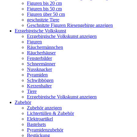
Figuren bis 20 cm
Figuren bis 50 cm
Figuren über 50 cm
geschnitzte Tiere
Geschnitzte Figuren Riesengebirge anzeigen
Erzgebirgische Volkskunst
Erzgebirgische Volkskunst anzeigen
Figuren
Räuchermännchen
Räucherhäuser
Fensterbilder
Schneemänner
Nussknacker
Pyramiden
Schwibbögen
Kerzenhalter
Tiere
Erzgebirgische Volkskunst anzeigen
Zubehör
Zubehör anzeigen
Lichtertüllen & Zubehör
Elektroartikel
Bastelsets
Pyramidenzubehör
Bestückung