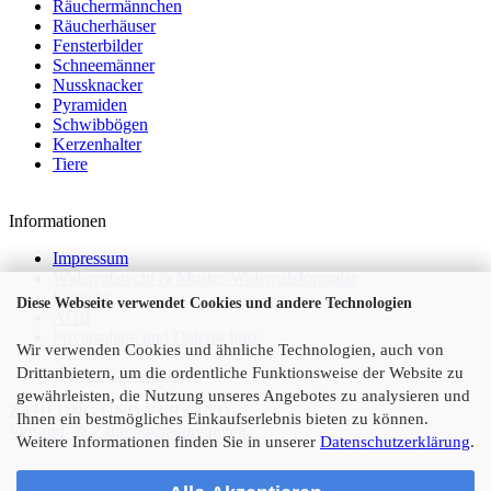
Räuchermännchen
Räucherhäuser
Fensterbilder
Schneemänner
Nussknacker
Pyramiden
Schwibbögen
Kerzenhalter
Tiere
Informationen
Impressum
Widerrufsrecht & Muster-Widerrufsformular
Kontakt
Diese Webseite verwendet Cookies und andere Technologien
AGB
Privatsphäre und Datenschutz
Wir verwenden Cookies und ähnliche Technologien, auch von
Drittanbietern, um die ordentliche Funktionsweise der Website zu
Cookie Einstellungen
gewährleisten, die Nutzung unseres Angebotes zu analysieren und
ZAHLUNG UND VERSAND
Ihnen ein bestmögliches Einkaufserlebnis bieten zu können.
Versand- & Zahlungsbedingungen
Weitere Informationen finden Sie in unserer
Datenschutzerklärung
.