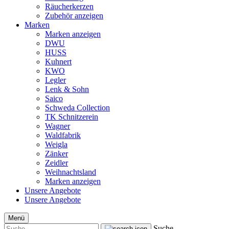
Räucherkerzen
Zubehör anzeigen
Marken
Marken anzeigen
DWU
HUSS
Kuhnert
KWO
Legler
Lenk & Sohn
Saico
Schweda Collection
TK Schnitzerein
Wagner
Waldfabrik
Weigla
Zänker
Zeidler
Weihnachtsland
Marken anzeigen
Unsere Angebote
Unsere Angebote
Menü
Suche...