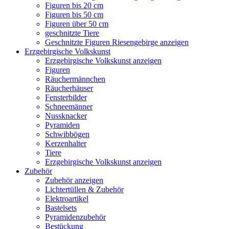
Figuren bis 20 cm
Figuren bis 50 cm
Figuren über 50 cm
geschnitzte Tiere
Geschnitzte Figuren Riesengebirge anzeigen
Erzgebirgische Volkskunst
Erzgebirgische Volkskunst anzeigen
Figuren
Räuchermännchen
Räucherhäuser
Fensterbilder
Schneemänner
Nussknacker
Pyramiden
Schwibbögen
Kerzenhalter
Tiere
Erzgebirgische Volkskunst anzeigen
Zubehör
Zubehör anzeigen
Lichtertüllen & Zubehör
Elektroartikel
Bastelsets
Pyramidenzubehör
Bestückung