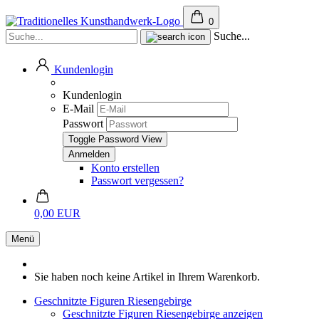
0
Suche...
Kundenlogin
Kundenlogin
E-Mail
Passwort
Toggle Password View
Konto erstellen
Passwort vergessen?
0,00 EUR
Menü
Sie haben noch keine Artikel in Ihrem Warenkorb.
Geschnitzte Figuren Riesengebirge
Geschnitzte Figuren Riesengebirge anzeigen