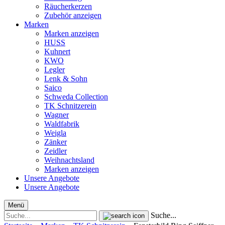
Räucherkerzen
Zubehör anzeigen
Marken
Marken anzeigen
HUSS
Kuhnert
KWO
Legler
Lenk & Sohn
Saico
Schweda Collection
TK Schnitzerein
Wagner
Waldfabrik
Weigla
Zänker
Zeidler
Weihnachtsland
Marken anzeigen
Unsere Angebote
Unsere Angebote
Menü
Suche...