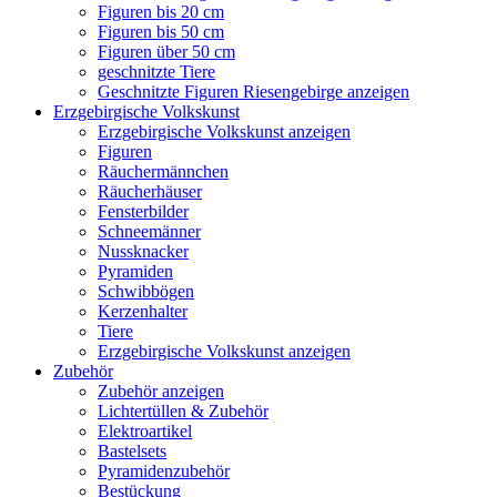
Figuren bis 20 cm
Figuren bis 50 cm
Figuren über 50 cm
geschnitzte Tiere
Geschnitzte Figuren Riesengebirge anzeigen
Erzgebirgische Volkskunst
Erzgebirgische Volkskunst anzeigen
Figuren
Räuchermännchen
Räucherhäuser
Fensterbilder
Schneemänner
Nussknacker
Pyramiden
Schwibbögen
Kerzenhalter
Tiere
Erzgebirgische Volkskunst anzeigen
Zubehör
Zubehör anzeigen
Lichtertüllen & Zubehör
Elektroartikel
Bastelsets
Pyramidenzubehör
Bestückung