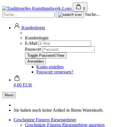
0
Suche...
Kundenlogin
Kundenlogin
E-Mail
Passwort
Toggle Password View
Konto erstellen
Passwort vergessen?
0,00 EUR
Menü
Sie haben noch keine Artikel in Ihrem Warenkorb.
Geschnitzte Figuren Riesengebirge
Geschnitzte Figuren Riesengebirge anzeigen