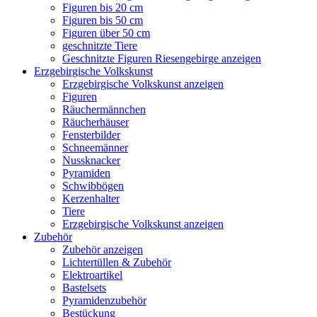
Figuren bis 20 cm
Figuren bis 50 cm
Figuren über 50 cm
geschnitzte Tiere
Geschnitzte Figuren Riesengebirge anzeigen
Erzgebirgische Volkskunst
Erzgebirgische Volkskunst anzeigen
Figuren
Räuchermännchen
Räucherhäuser
Fensterbilder
Schneemänner
Nussknacker
Pyramiden
Schwibbögen
Kerzenhalter
Tiere
Erzgebirgische Volkskunst anzeigen
Zubehör
Zubehör anzeigen
Lichtertüllen & Zubehör
Elektroartikel
Bastelsets
Pyramidenzubehör
Bestückung