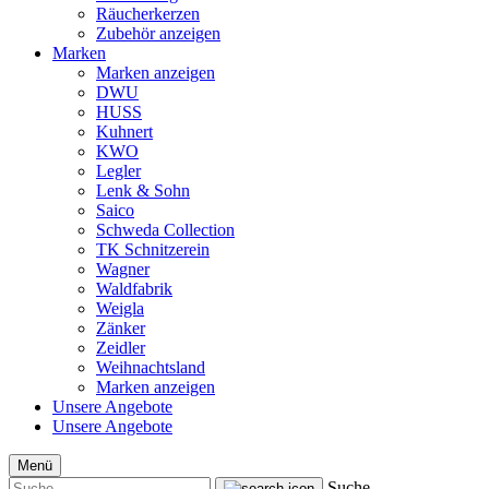
Räucherkerzen
Zubehör anzeigen
Marken
Marken anzeigen
DWU
HUSS
Kuhnert
KWO
Legler
Lenk & Sohn
Saico
Schweda Collection
TK Schnitzerein
Wagner
Waldfabrik
Weigla
Zänker
Zeidler
Weihnachtsland
Marken anzeigen
Unsere Angebote
Unsere Angebote
Menü
Suche...