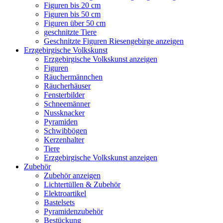
Figuren bis 20 cm
Figuren bis 50 cm
Figuren über 50 cm
geschnitzte Tiere
Geschnitzte Figuren Riesengebirge anzeigen
Erzgebirgische Volkskunst
Erzgebirgische Volkskunst anzeigen
Figuren
Räuchermännchen
Räucherhäuser
Fensterbilder
Schneemänner
Nussknacker
Pyramiden
Schwibbögen
Kerzenhalter
Tiere
Erzgebirgische Volkskunst anzeigen
Zubehör
Zubehör anzeigen
Lichtertüllen & Zubehör
Elektroartikel
Bastelsets
Pyramidenzubehör
Bestückung