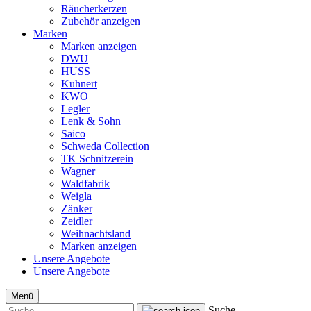
Räucherkerzen
Zubehör anzeigen
Marken
Marken anzeigen
DWU
HUSS
Kuhnert
KWO
Legler
Lenk & Sohn
Saico
Schweda Collection
TK Schnitzerein
Wagner
Waldfabrik
Weigla
Zänker
Zeidler
Weihnachtsland
Marken anzeigen
Unsere Angebote
Unsere Angebote
Menü
Suche...