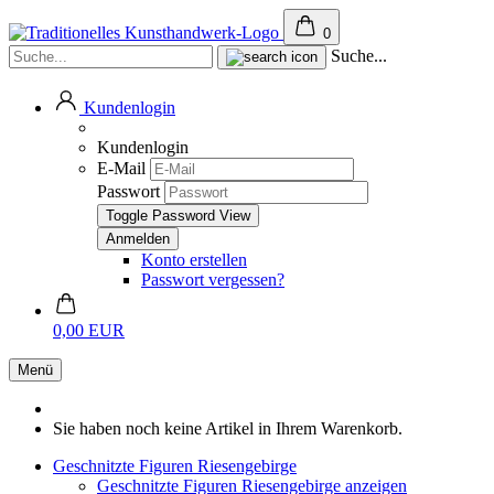
0
Suche...
Kundenlogin
Kundenlogin
E-Mail
Passwort
Toggle Password View
Konto erstellen
Passwort vergessen?
0,00 EUR
Menü
Sie haben noch keine Artikel in Ihrem Warenkorb.
Geschnitzte Figuren Riesengebirge
Geschnitzte Figuren Riesengebirge anzeigen