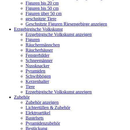
Figuren bis 20 cm
Figuren bis 50 cm
Figuren über 50 cm
geschnitzte Tiere
Geschnitzte Figuren Riesengebirge anzeigen
Erzgebirgische Volkskunst
Erzgebirgische Volkskunst anzeigen
Figuren
Räuchermännchen
Räucherhäuser
Fensterbilder
Schneemänner
Nussknacker
Pyramiden
Schwibbögen
Kerzenhalter
Tiere
Erzgebirgische Volkskunst anzeigen
Zubehör
Zubehör anzeigen
Lichtertüllen & Zubehör
Elektroartikel
Bastelsets
Pyramidenzubehör
Bestückung