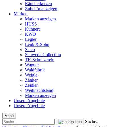
Räucherkerzen
Zubehör anzeigen
Marken
Marken anzeigen
HUSS
Kuhnert
KWO
Legler
Lenk & Sohn
Saico
Schweda Collection
TK Schnitzerein
Wagner
Waldfabrik
Weigla
Zänker
Zeidler
Weihnachtsland
Marken anzeigen
Unsere Angebote
Unsere Angebote
Menü
Suche...