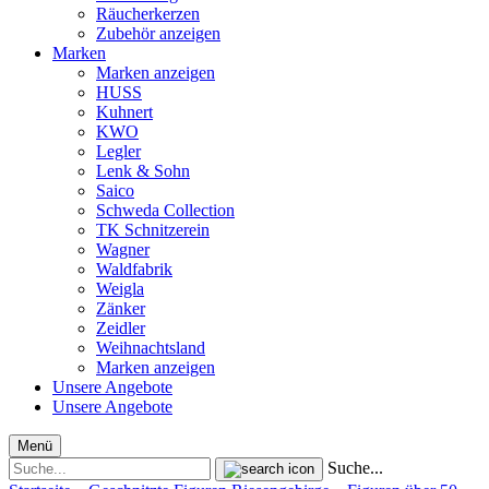
Räucherkerzen
Zubehör anzeigen
Marken
Marken anzeigen
HUSS
Kuhnert
KWO
Legler
Lenk & Sohn
Saico
Schweda Collection
TK Schnitzerein
Wagner
Waldfabrik
Weigla
Zänker
Zeidler
Weihnachtsland
Marken anzeigen
Unsere Angebote
Unsere Angebote
Menü
Suche...