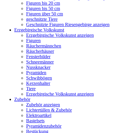
Figuren bis 20 cm
Figuren bis 50 cm
Figuren über 50 cm
geschnitzte Tiere
Geschnitzte Figuren Riesengebirge anzeigen
Erzgebirgische Volkskunst
Erzgebirgische Volkskunst anzeigen
Figuren
Räuchermännchen
Räucherhäuser
Fensterbilder
Schneemänner
Nussknacker
Pyramiden
Schwibbögen
Kerzenhalter
Tiere
Erzgebirgische Volkskunst anzeigen
Zubehör
Zubehör anzeigen
Lichtertüllen & Zubehör
Elektroartikel
Bastelsets
Pyramidenzubehör
Bestückung