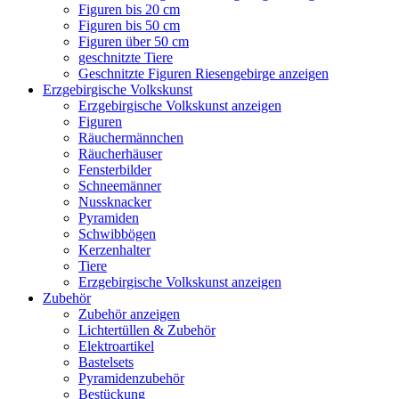
Figuren bis 20 cm
Figuren bis 50 cm
Figuren über 50 cm
geschnitzte Tiere
Geschnitzte Figuren Riesengebirge anzeigen
Erzgebirgische Volkskunst
Erzgebirgische Volkskunst anzeigen
Figuren
Räuchermännchen
Räucherhäuser
Fensterbilder
Schneemänner
Nussknacker
Pyramiden
Schwibbögen
Kerzenhalter
Tiere
Erzgebirgische Volkskunst anzeigen
Zubehör
Zubehör anzeigen
Lichtertüllen & Zubehör
Elektroartikel
Bastelsets
Pyramidenzubehör
Bestückung