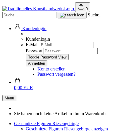
0
Suche...
Kundenlogin
Kundenlogin
E-Mail
Passwort
Toggle Password View
Konto erstellen
Passwort vergessen?
0,00 EUR
Menü
Sie haben noch keine Artikel in Ihrem Warenkorb.
Geschnitzte Figuren Riesengebirge
Geschnitzte Figuren Riesengebirge anzeigen