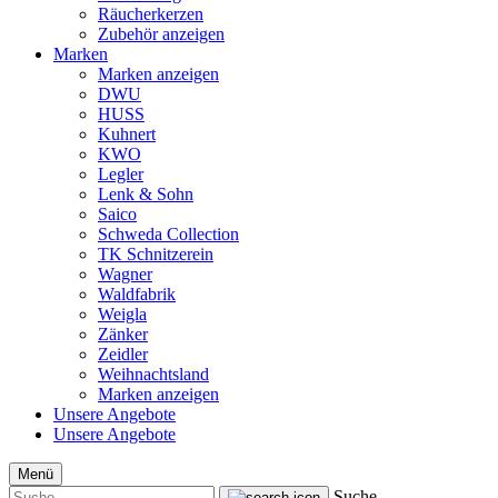
Räucherkerzen
Zubehör anzeigen
Marken
Marken anzeigen
DWU
HUSS
Kuhnert
KWO
Legler
Lenk & Sohn
Saico
Schweda Collection
TK Schnitzerein
Wagner
Waldfabrik
Weigla
Zänker
Zeidler
Weihnachtsland
Marken anzeigen
Unsere Angebote
Unsere Angebote
Menü
Suche...