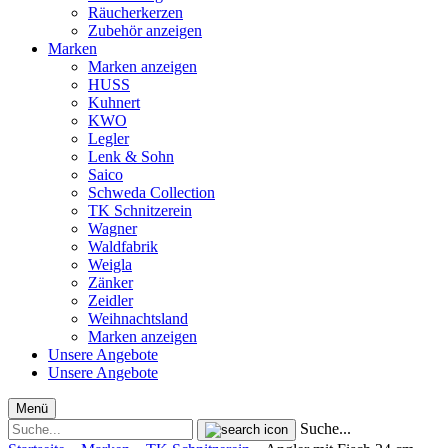
Räucherkerzen
Zubehör anzeigen
Marken
Marken anzeigen
HUSS
Kuhnert
KWO
Legler
Lenk & Sohn
Saico
Schweda Collection
TK Schnitzerein
Wagner
Waldfabrik
Weigla
Zänker
Zeidler
Weihnachtsland
Marken anzeigen
Unsere Angebote
Unsere Angebote
Menü
Suche...