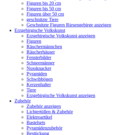
Figuren bis 20 cm
Figuren bis 50 cm
Figuren über 50 cm
geschnitzte Tiere
Geschnitzte Figuren Riesengebirge anzeigen
Erzgebirgische Volkskunst
Erzgebirgische Volkskunst anzeigen
Figuren
Räuchermännchen
Räucherhäuser
Fensterbilder
Schneemänner
Nussknacker
Pyramiden
Schwibbögen
Kerzenhalter
Tiere
Erzgebirgische Volkskunst anzeigen
Zubehör
Zubehör anzeigen
Lichtertüllen & Zubehör
Elektroartikel
Bastelsets
Pyramidenzubehör
Bestückung