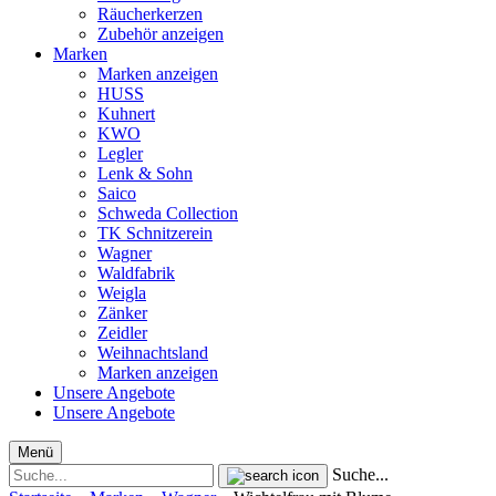
Räucherkerzen
Zubehör anzeigen
Marken
Marken anzeigen
HUSS
Kuhnert
KWO
Legler
Lenk & Sohn
Saico
Schweda Collection
TK Schnitzerein
Wagner
Waldfabrik
Weigla
Zänker
Zeidler
Weihnachtsland
Marken anzeigen
Unsere Angebote
Unsere Angebote
Menü
Suche...