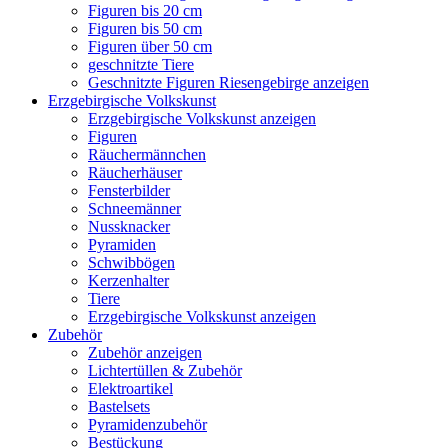
Figuren bis 20 cm
Figuren bis 50 cm
Figuren über 50 cm
geschnitzte Tiere
Geschnitzte Figuren Riesengebirge anzeigen
Erzgebirgische Volkskunst
Erzgebirgische Volkskunst anzeigen
Figuren
Räuchermännchen
Räucherhäuser
Fensterbilder
Schneemänner
Nussknacker
Pyramiden
Schwibbögen
Kerzenhalter
Tiere
Erzgebirgische Volkskunst anzeigen
Zubehör
Zubehör anzeigen
Lichtertüllen & Zubehör
Elektroartikel
Bastelsets
Pyramidenzubehör
Bestückung