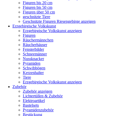
Figuren bis 20 cm
Figuren bis 50 cm
Figuren über 50 cm
geschnitzte Tiere
Geschnitzte Figuren Riesengebirge anzeigen
Erzgebirgische Volkskunst
Erzgebirgische Volkskunst anzeigen
Figuren
Räuchermännchen
Räucherhäuser
Fensterbilder
Schneemänner
Nussknacker
Pyramiden
Schwibbögen
Kerzenhalter
Tiere
Erzgebirgische Volkskunst anzeigen
Zubehör
Zubehör anzeigen
Lichtertüllen & Zubehör
Elektroartikel
Bastelsets
Pyramidenzubehör
Bestückung