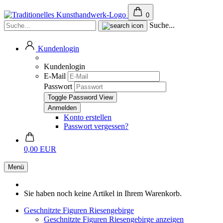
0
Suche...
Kundenlogin
Kundenlogin
E-Mail
Passwort
Toggle Password View
Konto erstellen
Passwort vergessen?
0,00 EUR
Menü
Sie haben noch keine Artikel in Ihrem Warenkorb.
Geschnitzte Figuren Riesengebirge
Geschnitzte Figuren Riesengebirge anzeigen