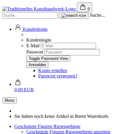
0
Suche...
Kundenlogin
Kundenlogin
E-Mail
Passwort
Toggle Password View
Konto erstellen
Passwort vergessen?
0,00 EUR
Menü
Sie haben noch keine Artikel in Ihrem Warenkorb.
Geschnitzte Figuren Riesengebirge
Geschnitzte Figuren Riesengebirge anzeigen