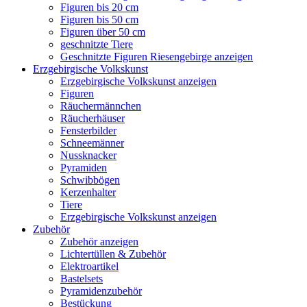
Figuren bis 20 cm
Figuren bis 50 cm
Figuren über 50 cm
geschnitzte Tiere
Geschnitzte Figuren Riesengebirge anzeigen
Erzgebirgische Volkskunst
Erzgebirgische Volkskunst anzeigen
Figuren
Räuchermännchen
Räucherhäuser
Fensterbilder
Schneemänner
Nussknacker
Pyramiden
Schwibbögen
Kerzenhalter
Tiere
Erzgebirgische Volkskunst anzeigen
Zubehör
Zubehör anzeigen
Lichtertüllen & Zubehör
Elektroartikel
Bastelsets
Pyramidenzubehör
Bestückung