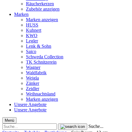
Räucherkerzen
Zubehör anzeigen
Marken
Marken anzeigen
HUSS
Kuhnert
KWO
Legler
Lenk & Sohn
Saico
Schweda Collection
TK Schnitzerein
Wagner
Waldfabrik
Weigla
Zänker
Zeidler
Weihnachtsland
Marken anzeigen
Unsere Angebote
Unsere Angebote
Menü
Suche...