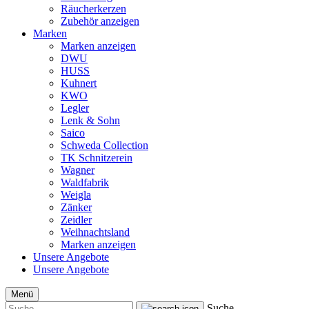
Räucherkerzen
Zubehör anzeigen
Marken
Marken anzeigen
DWU
HUSS
Kuhnert
KWO
Legler
Lenk & Sohn
Saico
Schweda Collection
TK Schnitzerein
Wagner
Waldfabrik
Weigla
Zänker
Zeidler
Weihnachtsland
Marken anzeigen
Unsere Angebote
Unsere Angebote
Menü
Suche...