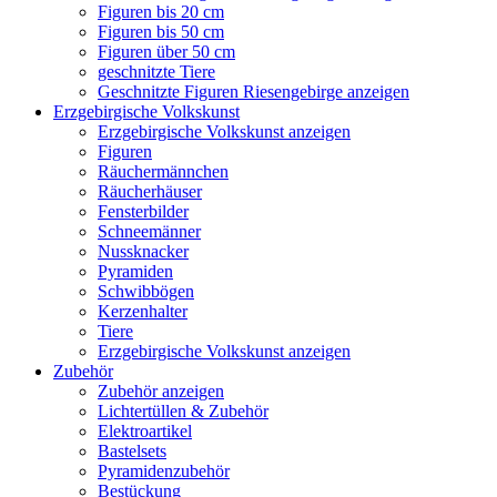
Figuren bis 20 cm
Figuren bis 50 cm
Figuren über 50 cm
geschnitzte Tiere
Geschnitzte Figuren Riesengebirge anzeigen
Erzgebirgische Volkskunst
Erzgebirgische Volkskunst anzeigen
Figuren
Räuchermännchen
Räucherhäuser
Fensterbilder
Schneemänner
Nussknacker
Pyramiden
Schwibbögen
Kerzenhalter
Tiere
Erzgebirgische Volkskunst anzeigen
Zubehör
Zubehör anzeigen
Lichtertüllen & Zubehör
Elektroartikel
Bastelsets
Pyramidenzubehör
Bestückung