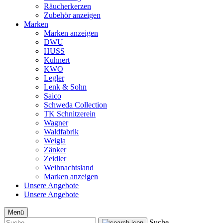
Räucherkerzen
Zubehör anzeigen
Marken
Marken anzeigen
DWU
HUSS
Kuhnert
KWO
Legler
Lenk & Sohn
Saico
Schweda Collection
TK Schnitzerein
Wagner
Waldfabrik
Weigla
Zänker
Zeidler
Weihnachtsland
Marken anzeigen
Unsere Angebote
Unsere Angebote
Menü
Suche...