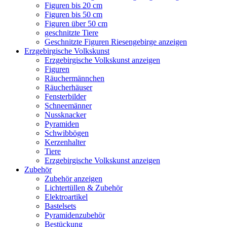
Figuren bis 20 cm
Figuren bis 50 cm
Figuren über 50 cm
geschnitzte Tiere
Geschnitzte Figuren Riesengebirge anzeigen
Erzgebirgische Volkskunst
Erzgebirgische Volkskunst anzeigen
Figuren
Räuchermännchen
Räucherhäuser
Fensterbilder
Schneemänner
Nussknacker
Pyramiden
Schwibbögen
Kerzenhalter
Tiere
Erzgebirgische Volkskunst anzeigen
Zubehör
Zubehör anzeigen
Lichtertüllen & Zubehör
Elektroartikel
Bastelsets
Pyramidenzubehör
Bestückung