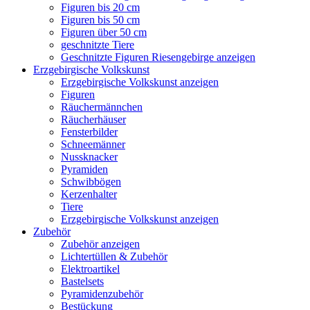
Figuren bis 20 cm
Figuren bis 50 cm
Figuren über 50 cm
geschnitzte Tiere
Geschnitzte Figuren Riesengebirge anzeigen
Erzgebirgische Volkskunst
Erzgebirgische Volkskunst anzeigen
Figuren
Räuchermännchen
Räucherhäuser
Fensterbilder
Schneemänner
Nussknacker
Pyramiden
Schwibbögen
Kerzenhalter
Tiere
Erzgebirgische Volkskunst anzeigen
Zubehör
Zubehör anzeigen
Lichtertüllen & Zubehör
Elektroartikel
Bastelsets
Pyramidenzubehör
Bestückung