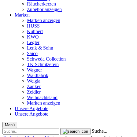
Räucherkerzen
Zubehör anzeigen
Marken
Marken anzeigen
HUSS
Kuhnert
KWO
Legler
Lenk & Sohn
Saico
Schweda Collection
TK Schnitzerein
Wagner
Waldfabrik
Weigla
Zänker
Zeidler
Weihnachtsland
Marken anzeigen
Unsere Angebote
Unsere Angebote
Menü
Suche...