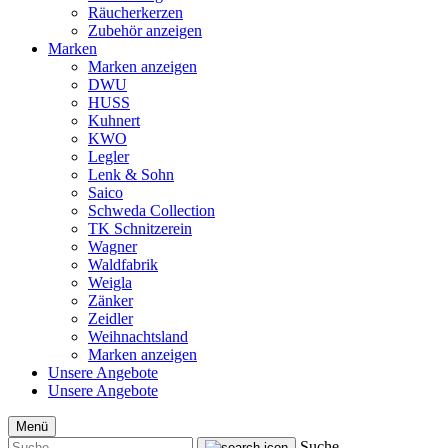
Räucherkerzen
Zubehör anzeigen
Marken
Marken anzeigen
DWU
HUSS
Kuhnert
KWO
Legler
Lenk & Sohn
Saico
Schweda Collection
TK Schnitzerein
Wagner
Waldfabrik
Weigla
Zänker
Zeidler
Weihnachtsland
Marken anzeigen
Unsere Angebote
Unsere Angebote
Menü
Suche...