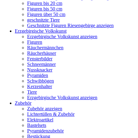
Figuren bis 20 cm
Figuren bis 50 cm
Figuren über 50 cm
geschnitzte Tiere
Geschnitzte Figuren Riesengebirge anzeigen
Erzgebirgische Volkskunst
Erzgebirgische Volkskunst anzeigen
Figuren
Räuchermännchen
Räucherhäuser
Fensterbilder
Schneemänner
Nussknacker
Pyramiden
Schwibbögen
Kerzenhalter
Tiere
Erzgebirgische Volkskunst anzeigen
Zubehör
Zubehör anzeigen
Lichtertüllen & Zubehör
Elektroartikel
Bastelsets
Pyramidenzubehör
Bestückung