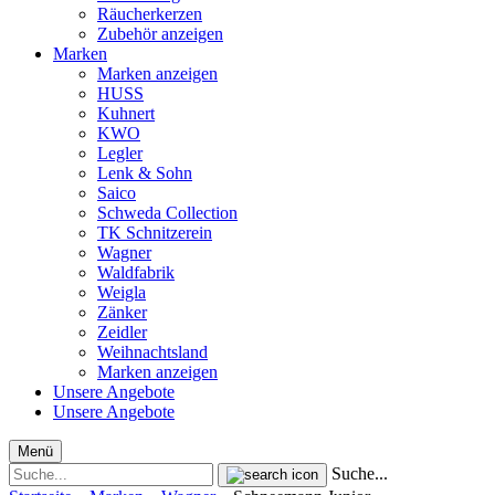
Räucherkerzen
Zubehör anzeigen
Marken
Marken anzeigen
HUSS
Kuhnert
KWO
Legler
Lenk & Sohn
Saico
Schweda Collection
TK Schnitzerein
Wagner
Waldfabrik
Weigla
Zänker
Zeidler
Weihnachtsland
Marken anzeigen
Unsere Angebote
Unsere Angebote
Menü
Suche...