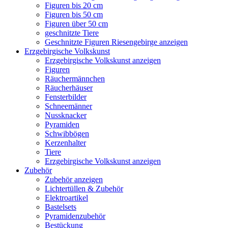
Figuren bis 20 cm
Figuren bis 50 cm
Figuren über 50 cm
geschnitzte Tiere
Geschnitzte Figuren Riesengebirge anzeigen
Erzgebirgische Volkskunst
Erzgebirgische Volkskunst anzeigen
Figuren
Räuchermännchen
Räucherhäuser
Fensterbilder
Schneemänner
Nussknacker
Pyramiden
Schwibbögen
Kerzenhalter
Tiere
Erzgebirgische Volkskunst anzeigen
Zubehör
Zubehör anzeigen
Lichtertüllen & Zubehör
Elektroartikel
Bastelsets
Pyramidenzubehör
Bestückung