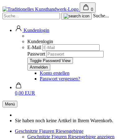
0
Suche...
Kundenlogin
Kundenlogin
E-Mail
Passwort
Toggle Password View
Konto erstellen
Passwort vergessen?
0,00 EUR
Menü
Sie haben noch keine Artikel in Ihrem Warenkorb.
Geschnitzte Figuren Riesengebirge
Geschnitzte Figuren Riesengebirge anzeigen