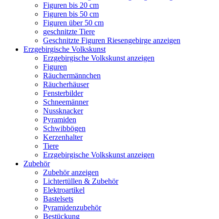
Figuren bis 20 cm
Figuren bis 50 cm
Figuren über 50 cm
geschnitzte Tiere
Geschnitzte Figuren Riesengebirge anzeigen
Erzgebirgische Volkskunst
Erzgebirgische Volkskunst anzeigen
Figuren
Räuchermännchen
Räucherhäuser
Fensterbilder
Schneemänner
Nussknacker
Pyramiden
Schwibbögen
Kerzenhalter
Tiere
Erzgebirgische Volkskunst anzeigen
Zubehör
Zubehör anzeigen
Lichtertüllen & Zubehör
Elektroartikel
Bastelsets
Pyramidenzubehör
Bestückung