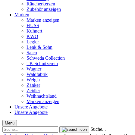
Räucherkerzen
Zubehör anzeigen
Marken
Marken anzeigen
HUSS
Kuhnert
KWO
Legler
Lenk & Sohn
Saico
Schweda Collection
TK Schnitzerein
Wagner
Waldfabrik
Weigla
Zänker
Zeidler
Weihnachtsland
Marken anzeigen
Unsere Angebote
Unsere Angebote
Menü
Suche...