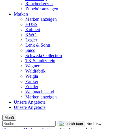
Räucherkerzen
Zubehör anzeigen
Marken
Marken anzeigen
HUSS
Kuhnert
KWO
Legler
Lenk & Sohn
Saico
Schweda Collection
TK Schnitzerein
Wagner
Waldfabrik
Weigla
Zänker
Zeidler
Weihnachtsland
Marken anzeigen
Unsere Angebote
Unsere Angebote
Menü
Suche...