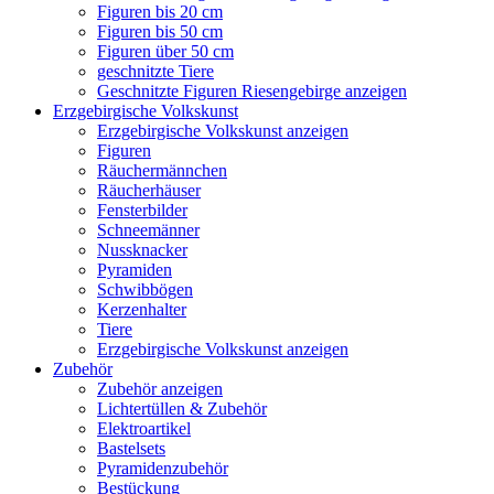
Figuren bis 20 cm
Figuren bis 50 cm
Figuren über 50 cm
geschnitzte Tiere
Geschnitzte Figuren Riesengebirge anzeigen
Erzgebirgische Volkskunst
Erzgebirgische Volkskunst anzeigen
Figuren
Räuchermännchen
Räucherhäuser
Fensterbilder
Schneemänner
Nussknacker
Pyramiden
Schwibbögen
Kerzenhalter
Tiere
Erzgebirgische Volkskunst anzeigen
Zubehör
Zubehör anzeigen
Lichtertüllen & Zubehör
Elektroartikel
Bastelsets
Pyramidenzubehör
Bestückung