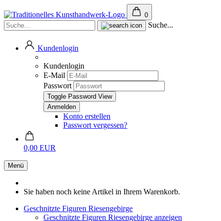
0
Suche...
Kundenlogin
Kundenlogin
E-Mail
Passwort
Toggle Password View
Konto erstellen
Passwort vergessen?
0,00 EUR
Menü
Sie haben noch keine Artikel in Ihrem Warenkorb.
Geschnitzte Figuren Riesengebirge
Geschnitzte Figuren Riesengebirge anzeigen