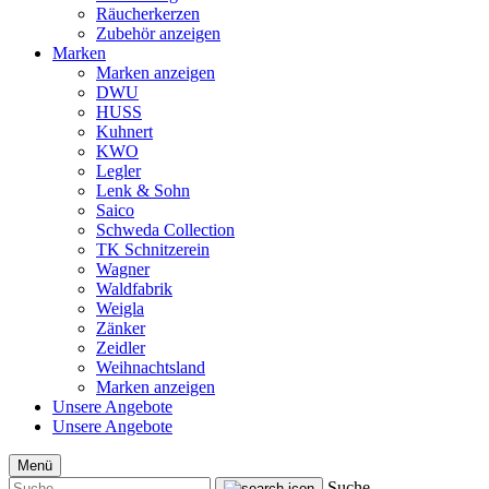
Räucherkerzen
Zubehör anzeigen
Marken
Marken anzeigen
DWU
HUSS
Kuhnert
KWO
Legler
Lenk & Sohn
Saico
Schweda Collection
TK Schnitzerein
Wagner
Waldfabrik
Weigla
Zänker
Zeidler
Weihnachtsland
Marken anzeigen
Unsere Angebote
Unsere Angebote
Menü
Suche...