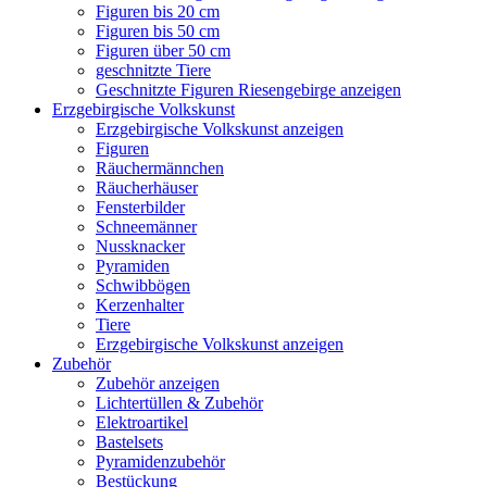
Figuren bis 20 cm
Figuren bis 50 cm
Figuren über 50 cm
geschnitzte Tiere
Geschnitzte Figuren Riesengebirge anzeigen
Erzgebirgische Volkskunst
Erzgebirgische Volkskunst anzeigen
Figuren
Räuchermännchen
Räucherhäuser
Fensterbilder
Schneemänner
Nussknacker
Pyramiden
Schwibbögen
Kerzenhalter
Tiere
Erzgebirgische Volkskunst anzeigen
Zubehör
Zubehör anzeigen
Lichtertüllen & Zubehör
Elektroartikel
Bastelsets
Pyramidenzubehör
Bestückung