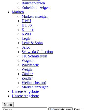
Räucherkerzen
Zubehör anzeigen
Marken
Marken anzeigen
DWU
HUSS
Kuhnert
KWO
Legler
Lenk & Sohn
Saico
Schweda Collection
TK Schnitzerein
Wagner
Waldfabrik
Weigla
Zänker
Zeidler
Weihnachtsland
Marken anzeigen
Unsere Angebote
Unsere Angebote
Menü
Suche...