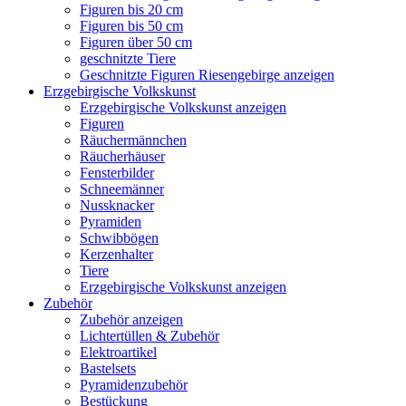
Figuren bis 20 cm
Figuren bis 50 cm
Figuren über 50 cm
geschnitzte Tiere
Geschnitzte Figuren Riesengebirge anzeigen
Erzgebirgische Volkskunst
Erzgebirgische Volkskunst anzeigen
Figuren
Räuchermännchen
Räucherhäuser
Fensterbilder
Schneemänner
Nussknacker
Pyramiden
Schwibbögen
Kerzenhalter
Tiere
Erzgebirgische Volkskunst anzeigen
Zubehör
Zubehör anzeigen
Lichtertüllen & Zubehör
Elektroartikel
Bastelsets
Pyramidenzubehör
Bestückung