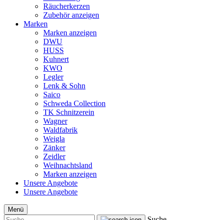
Räucherkerzen
Zubehör anzeigen
Marken
Marken anzeigen
DWU
HUSS
Kuhnert
KWO
Legler
Lenk & Sohn
Saico
Schweda Collection
TK Schnitzerein
Wagner
Waldfabrik
Weigla
Zänker
Zeidler
Weihnachtsland
Marken anzeigen
Unsere Angebote
Unsere Angebote
Menü
Suche...