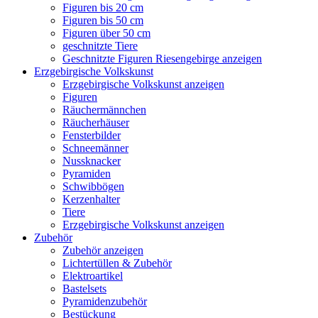
Figuren bis 20 cm
Figuren bis 50 cm
Figuren über 50 cm
geschnitzte Tiere
Geschnitzte Figuren Riesengebirge anzeigen
Erzgebirgische Volkskunst
Erzgebirgische Volkskunst anzeigen
Figuren
Räuchermännchen
Räucherhäuser
Fensterbilder
Schneemänner
Nussknacker
Pyramiden
Schwibbögen
Kerzenhalter
Tiere
Erzgebirgische Volkskunst anzeigen
Zubehör
Zubehör anzeigen
Lichtertüllen & Zubehör
Elektroartikel
Bastelsets
Pyramidenzubehör
Bestückung