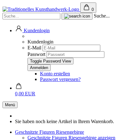
0
Suche...
Kundenlogin
Kundenlogin
E-Mail
Passwort
Toggle Password View
Konto erstellen
Passwort vergessen?
0,00 EUR
Menü
Sie haben noch keine Artikel in Ihrem Warenkorb.
Geschnitzte Figuren Riesengebirge
Geschnitzte Figuren Riesengebirge anzeigen