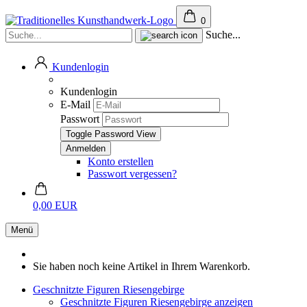
0
Suche...
Kundenlogin
Kundenlogin
E-Mail
Passwort
Toggle Password View
Konto erstellen
Passwort vergessen?
0,00 EUR
Menü
Sie haben noch keine Artikel in Ihrem Warenkorb.
Geschnitzte Figuren Riesengebirge
Geschnitzte Figuren Riesengebirge anzeigen