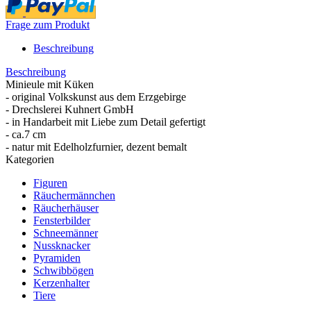
Frage zum Produkt
Beschreibung
Beschreibung
Minieule mit Küken
- original Volkskunst aus dem Erzgebirge
- Drechslerei Kuhnert GmbH
- in Handarbeit mit Liebe zum Detail gefertigt
- ca.7 cm
- natur mit Edelholzfurnier, dezent bemalt
Kategorien
Figuren
Räuchermännchen
Räucherhäuser
Fensterbilder
Schneemänner
Nussknacker
Pyramiden
Schwibbögen
Kerzenhalter
Tiere