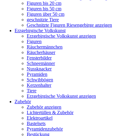
Figuren bis 20 cm
Figuren bis 50 cm
Figuren über 50 cm
geschnitzte Tiere
Geschnitzte Figuren Riesengebirge anzeigen
Erzgebirgische Volkskunst
Erzgebirgische Volkskunst anzeigen
Figuren
Räuchermännchen
Räucherhäuser
Fensterbilder
Schneemänner
Nussknacker
Pyramiden
Schwibbögen
Kerzenhalter
Tiere
Erzgebirgische Volkskunst anzeigen
Zubehör
Zubehör anzeigen
Lichtertüllen & Zubehör
Elektroartikel
Bastelsets
Pyramidenzubehör
Bestückung