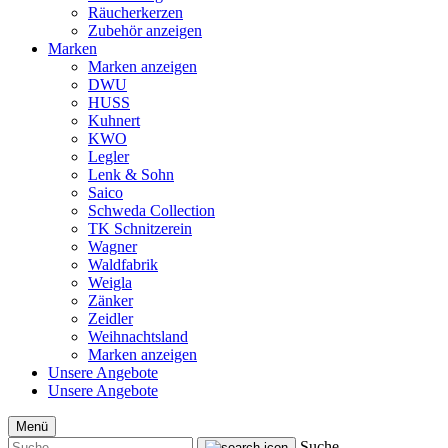
Räucherkerzen
Zubehör anzeigen
Marken
Marken anzeigen
DWU
HUSS
Kuhnert
KWO
Legler
Lenk & Sohn
Saico
Schweda Collection
TK Schnitzerein
Wagner
Waldfabrik
Weigla
Zänker
Zeidler
Weihnachtsland
Marken anzeigen
Unsere Angebote
Unsere Angebote
Menü
Suche...