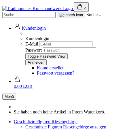
0
Suche...
Kundenlogin
Kundenlogin
E-Mail
Passwort
Toggle Password View
Konto erstellen
Passwort vergessen?
0,00 EUR
Menü
Sie haben noch keine Artikel in Ihrem Warenkorb.
Geschnitzte Figuren Riesengebirge
Geschnitzte Figuren Riesengebirge anzeigen