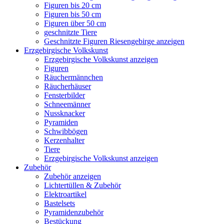
Figuren bis 20 cm
Figuren bis 50 cm
Figuren über 50 cm
geschnitzte Tiere
Geschnitzte Figuren Riesengebirge anzeigen
Erzgebirgische Volkskunst
Erzgebirgische Volkskunst anzeigen
Figuren
Räuchermännchen
Räucherhäuser
Fensterbilder
Schneemänner
Nussknacker
Pyramiden
Schwibbögen
Kerzenhalter
Tiere
Erzgebirgische Volkskunst anzeigen
Zubehör
Zubehör anzeigen
Lichtertüllen & Zubehör
Elektroartikel
Bastelsets
Pyramidenzubehör
Bestückung