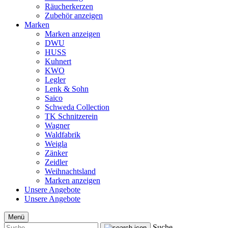
Räucherkerzen
Zubehör anzeigen
Marken
Marken anzeigen
DWU
HUSS
Kuhnert
KWO
Legler
Lenk & Sohn
Saico
Schweda Collection
TK Schnitzerein
Wagner
Waldfabrik
Weigla
Zänker
Zeidler
Weihnachtsland
Marken anzeigen
Unsere Angebote
Unsere Angebote
Menü
Suche...