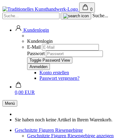
0
Suche...
Kundenlogin
Kundenlogin
E-Mail
Passwort
Toggle Password View
Konto erstellen
Passwort vergessen?
0,00 EUR
Menü
Sie haben noch keine Artikel in Ihrem Warenkorb.
Geschnitzte Figuren Riesengebirge
Geschnitzte Figuren Riesengebirge anzeigen