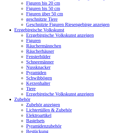
Figuren bis 20 cm
Figuren bis 50 cm
Figuren über 50 cm
geschnitzte Tiere
Geschnitzte Figuren Riesengebirge anzeigen
Erzgebirgische Volkskunst
Erzgebirgische Volkskunst anzeigen
Figuren
Räuchermännchen
Räucherhäuser
Fensterbilder
Schneemänner
Nussknacker
Pyramiden
Schwibbögen
Kerzenhalter
Tiere
Erzgebirgische Volkskunst anzeigen
Zubehör
Zubehör anzeigen
Lichtertüllen & Zubehör
Elektroartikel
Bastelsets
Pyramidenzubehör
Bestückung